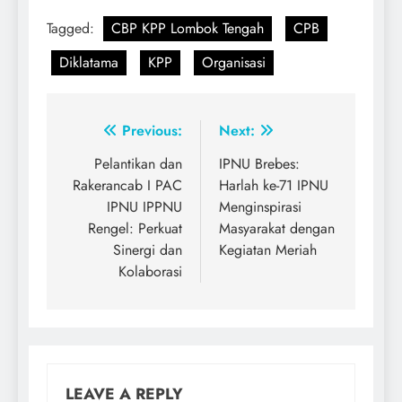
Tagged:
CBP KPP Lombok Tengah
CPB
Diklatama
KPP
Organisasi
Post
Previous:
Next:
navigation
Pelantikan dan
IPNU Brebes:
Rakerancab I PAC
Harlah ke-71 IPNU
IPNU IPPNU
Menginspirasi
Rengel: Perkuat
Masyarakat dengan
Sinergi dan
Kegiatan Meriah
Kolaborasi
LEAVE A REPLY