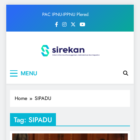
Skip
PAC IPNU-IPPNU Plered
to
Gelar Syahriahan dan Doa
content
Bersama Sambut Maulid
Nabi
IPNU
Ikatan Pelajar Nahdlatul Ulama
MENU
Home
SIPADU
Tag:
SIPADU