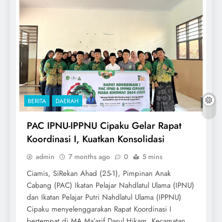
BERITA
DAERAH
PAC IPNU-IPPNU Cipaku Gelar Rapat
Koordinasi I, Kuatkan Konsolidasi
admin
7 months ago
0
5 mins
Ciamis, SiRekan Ahad (25-1), Pimpinan Anak
Cabang (PAC) Ikatan Pelajar Nahdlatul Ulama (IPNU)
dan Ikatan Pelajar Putri Nahdlatul Ulama (IPPNU)
Cipaku menyelenggarakan Rapat Koordinasi I
bertempat di MA Ma’arif Darul Hikam, Kecamatan