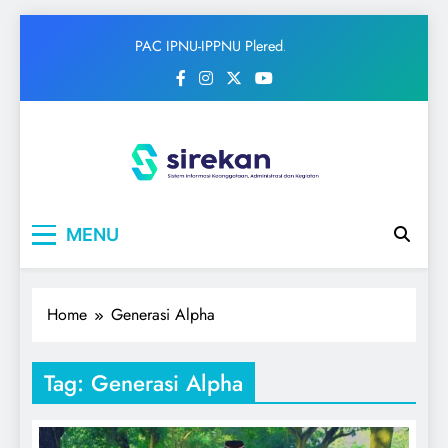
Skip
PAC IPNU-IPPNU Plered
to
Gelar Syahriahan dan Doa
content
Bersama Sambut Maulid
Nabi
IPNU
Ikatan Pelajar Nahdlatul Ulama
MENU
Home
Generasi Alpha
Tag:
Generasi Alpha