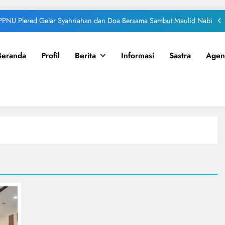
Penguatan Organisasi
PPNU Plered Gelar Syahriahan dan Doa Bersama Sambut Maulid Nabi
PR IPNU-IPPNU Sawo Perkuat Kaderisasi Pelajar NU Melalui Semangat
Kebersamaan
Beranda
Profil
Berita
Informasi
Sastra
Agen
 IPNU-IPPNU Sukmajaya dan GenRe Hadirkan SUKMADAYA, Wujudkan
Pembinaan Pelajar yang Komprehensif
iwulan II PAC IPNU-IPPNU Bungah Teguhkan Komitmen Kaderisasi dan
Penguatan Organisasi
PPNU Plered Gelar Syahriahan dan Doa Bersama Sambut Maulid Nabi
PR IPNU-IPPNU Sawo Perkuat Kaderisasi Pelajar NU Melalui Semangat
Kebersamaan
 IPNU-IPPNU Sukmajaya dan GenRe Hadirkan SUKMADAYA, Wujudkan
Pembinaan Pelajar yang Komprehensif