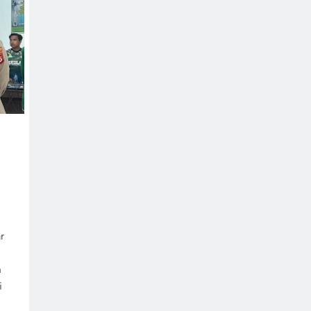
r
n
i