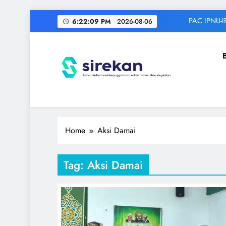
Skip
PAC IPNU-I
6:22:09 PM
2026-08-06
to
content
IPNU
Ikatan Pelajar Nahdlatul Ulama
Home
Aksi Damai
Tag:
Aksi Damai