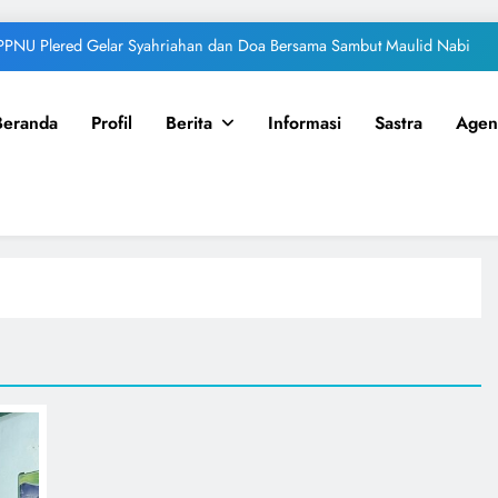
PPNU Plered Gelar Syahriahan dan Doa Bersama Sambut Maulid Nabi
Beranda
Profil
Berita
Informasi
Sastra
Agen